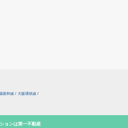
陽新幹線
/
大阪環状線
/
ションは第一不動産