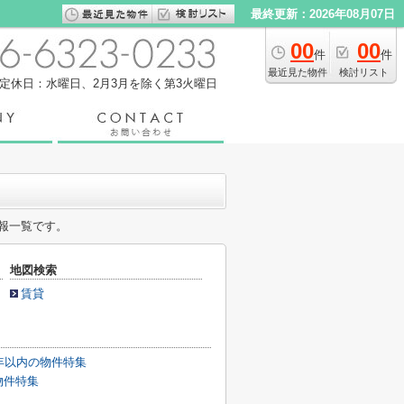
最終更新：2026年08月07日
00
00
件
件
最近見た物件
検討リスト
定休日：水曜日、2月3月を除く第3火曜日
報一覧です。
地図検索
賃貸
年以内の物件特集
物件特集