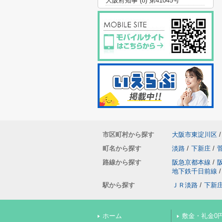
大阪府知事 (8) 第41045号
市区町村から探す
大阪市東淀川区
/
町名から探す
淡路
/
下新庄
/
路線から探す
阪急京都本線
/
地下鉄千日前線
/
駅から探す
ＪＲ淡路
/
下新
ホーム
敷金・礼金0