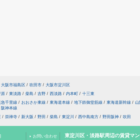
大阪市福島区
/
吹田市
/
大阪市淀川区
菅原
/
東淡路
/
柴島
/
吉野
/
西淡路
/
内本町
/
十三東
阪急千里線
/
おおさか東線
/
東海道本線
/
地下鉄御堂筋線
/
東海道新幹線
/
山
阪神本線
庄
/
崇禅寺
/
新大阪
/
野田
/
柴島
/
東淀川
/
西中島南方
/
野田阪神
/
吹田
東淀川区・淡路駅周辺の賃貸マン
円
お問い合わせ