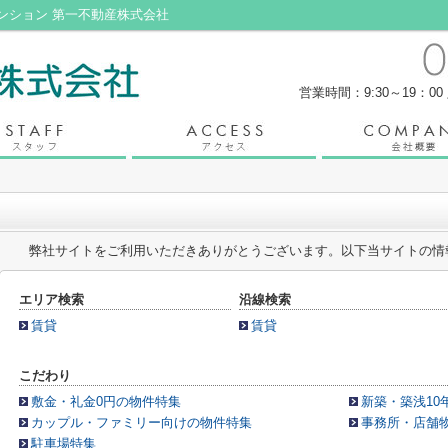
ンション 第一不動産株式会社
営業時間：9:30～19：00
弊社サイトをご利用いただきありがとうございます。以下当サイトの情
エリア検索
沿線検索
賃貸
賃貸
こだわり
敷金・礼金0円の物件特集
新築・築浅10
カップル・ファミリー向けの物件特集
事務所・店舗
駐車場特集