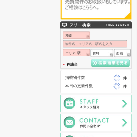
種別
エリア| 駅
賃料
面積
-
件該当
掲載物件数
件
本日の更新件数
件