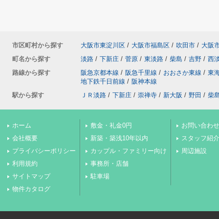
市区町村から探す
大阪市東淀川区
/
大阪市福島区
/
吹田市
/
大阪
町名から探す
淡路
/
下新庄
/
菅原
/
東淡路
/
柴島
/
吉野
/
西
路線から探す
阪急京都本線
/
阪急千里線
/
おおさか東線
/
東
地下鉄千日前線
/
阪神本線
駅から探す
ＪＲ淡路
/
下新庄
/
崇禅寺
/
新大阪
/
野田
/
柴
ホーム
敷金・礼金0円
お問い合わ
会社概要
新築・築浅10年以内
スタッフ紹
プライバシーポリシー
カップル・ファミリー向け
周辺施設
利用規約
事務所・店舗
サイトマップ
駐車場
物件カタログ