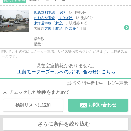
阪急京都本線
「
淡路
」駅 徒歩5分
おおさか東線
「
ＪＲ淡路
」駅 徒歩9分
東海道本線
「
東淀川
」駅 徒歩13分
大阪府
大阪市東淀川区
淡路
４丁目
-
築年数：-
階数：-
問い合わせの際にはメーカー車名、サイズ等お知らせいただきますと比較的スム
ーズです。
現在空室情報がありません。
工藤モータープールへのお問い合わせはこちら
該当公開件数
1
件
1-1
件表示
チェックした物件をまとめて
検討リストに追加
お問い合わせ
さらに条件を絞り込む