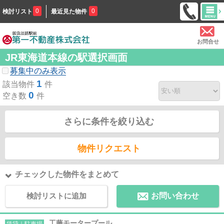
0
0
検討リスト
最近見た物件
お問合せ
JR東海道本線の駅選択画面
募集中のみ表示
1
該当物件
件
0
空き数
件
さらに条件を絞り込む
物件リクエスト
チェックした物件をまとめて
検討リストに追加
お問い合わせ
工藤モータープール
賃貸｜駐車場