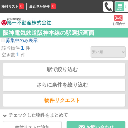
0
0
検討リスト
最近見た物件
お問合せ
阪神電気鉄道阪神本線の駅選択画面
募集中のみ表示
1
該当物件
件
1
空き数
件
駅で絞り込む
さらに条件を絞り込む
物件リクエスト
チェックした物件をまとめて
検討リストに追加
お問い合わせ