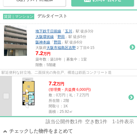
デルタイースト
賃貸｜マンション
地下鉄千日前線
「
玉川
」駅 徒歩3分
大阪環状線
「
野田
」駅 徒歩5分
阪神本線
「
野田
」駅 徒歩6分
大阪府
大阪市福島区
吉野
２丁目4-15
7.2
万円
築年数：築18年 ｜募集中：
1室
階数：5階建
駅近便利な好立地、二面採光の角住戸、構造は鉄筋コンクリート造
7.2
万
円
(管理費・共益費 6,000円)
敷：0万円｜礼：7.2万円
所在階：2階
間取り：1K
面積：25.92㎡
該当公開件数
1
件 空き数
1
件
1-1
件表示
チェックした物件をまとめて