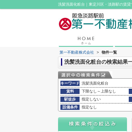
洗髪洗面化粧台｜東淀川区・淡路駅の賃貸
第一不動産株式会社
>
物件一覧
洗髪洗面化粧台の検索結果
キーワード
洗髪洗面化粧台
賃料
下限なし～上限なし
駅徒歩
指定しない
設備条件
指定なし