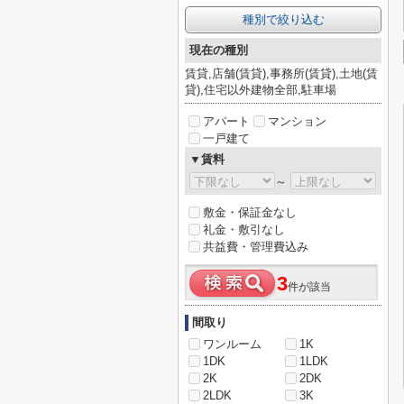
種別で絞り込む
現在の種別
賃貸,店舗(賃貸),事務所(賃貸),土地(賃
貸),住宅以外建物全部,駐車場
アパート
マンション
一戸建て
▼賃料
～
敷金・保証金なし
礼金・敷引なし
共益費・管理費込み
3
件が該当
間取り
ワンルーム
1K
1DK
1LDK
2K
2DK
2LDK
3K