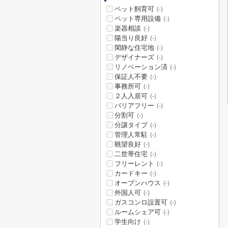
ペット飼育可
(-)
ペット専用設備
(-)
楽器相談
(-)
陽当り良好
(-)
閑静な住宅地
(-)
デザイナーズ
(-)
リノベーション済
(-)
保証人不要
(-)
事務所可
(-)
２人入居可
(-)
バリアフリー
(-)
分割可
(-)
分譲タイプ
(-)
管理人常駐
(-)
眺望良好
(-)
二世帯住宅
(-)
フリーレント
(-)
カードキー
(-)
オープンハウス
(-)
外国人可
(-)
ガスコンロ設置可
(-)
ルームシェア可
(-)
学生向け
(-)