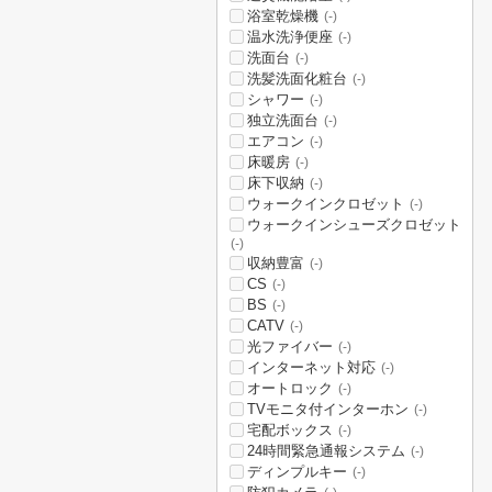
浴室乾燥機
(-)
温水洗浄便座
(-)
洗面台
(-)
洗髪洗面化粧台
(-)
シャワー
(-)
独立洗面台
(-)
エアコン
(-)
床暖房
(-)
床下収納
(-)
ウォークインクロゼット
(-)
ウォークインシューズクロゼット
(-)
収納豊富
(-)
CS
(-)
BS
(-)
CATV
(-)
光ファイバー
(-)
インターネット対応
(-)
オートロック
(-)
TVモニタ付インターホン
(-)
宅配ボックス
(-)
24時間緊急通報システム
(-)
ディンプルキー
(-)