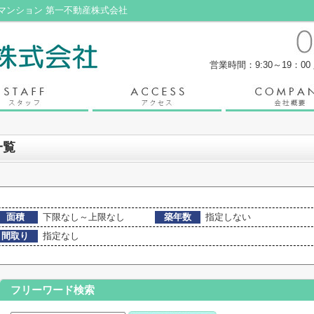
マンション 第一不動産株式会社
営業時間：9:30～19：00
一覧
面積
下限なし～上限なし
築年数
指定しない
間取り
指定なし
フリーワード検索