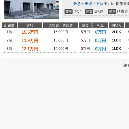
阪急千里線
「
下新庄
」駅 徒歩10
予定
3階建
鉄骨造
築年
階数
構造
所在階
賃料
管理費・共益費
敷金
礼金
間取り
15.5
万円
0万円
1階
15,000円
5万円
2LDK
11.9
万円
0万円
2階
15,000円
5万円
1LDK
12.1
万円
0万円
3階
15,000円
5万円
1LDK
該