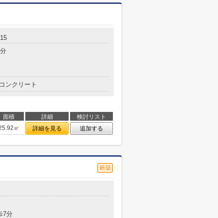
15
3分
コンクリート
面積
詳細
検討リスト
25.92㎡
詳細を見る
追加する
目
歩7分