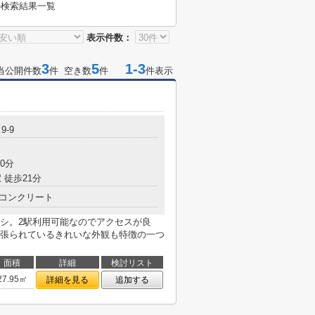
の検索結果一覧
表示件数：
3
5
1-3
当公開件数
件 空き数
件
件表示
9-9
0分
 徒歩21分
コンクリート
シ。2駅利用可能なのでアクセスが良
張られているきれいな外観も特徴の一つ
面積
詳細
検討リスト
27.95㎡
詳細を見る
追加する