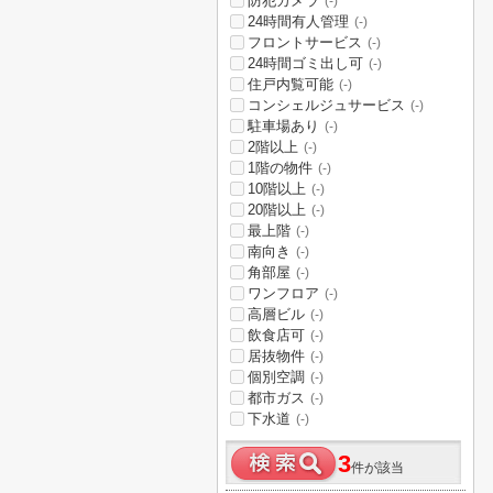
防犯カメラ
(-)
24時間有人管理
(-)
フロントサービス
(-)
24時間ゴミ出し可
(-)
住戸内覧可能
(-)
コンシェルジュサービス
(-)
駐車場あり
(-)
2階以上
(-)
1階の物件
(-)
10階以上
(-)
20階以上
(-)
最上階
(-)
南向き
(-)
角部屋
(-)
ワンフロア
(-)
高層ビル
(-)
飲食店可
(-)
居抜物件
(-)
個別空調
(-)
都市ガス
(-)
下水道
(-)
3
件が該当