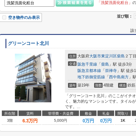
「洗髪洗面化粧台」
並び順：
空き物件のみ表示
該
グリーンコート北川
大阪府
大阪市東淀川区
柴島
２丁目
住所
交通
阪急千里線
「
柴島
」駅 徒歩3分
阪急京都本線
「
崇禅寺
」駅 徒歩1
地下鉄御堂筋線
「
西中島南方
」駅
築19年
4階建
鉄筋
築年
階数
構造
「グリーンコート北川」のここがイチオ
く、魅力的なマンションです。タイルが
です。...
所在階
賃料
管理費・共益費
敷金
礼金
間取り
6.3
万円
0万円
0万円
3階
5,000円
1K