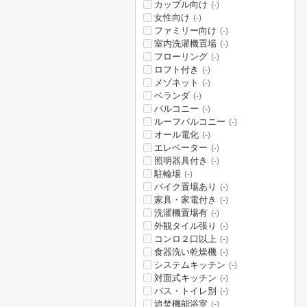
カップル向け
(-)
女性向け
(-)
ファミリー向け
(-)
室内洗濯機置場
(-)
フローリング
(-)
ロフト付き
(-)
メゾネット
(-)
ベランダ
(-)
バルコニー
(-)
ルーフバルコニー
(-)
オール電化
(-)
エレベーター
(-)
照明器具付き
(-)
駐輪場
(-)
バイク置場あり
(-)
家具・家電付き
(-)
洗濯機置場有
(-)
外観タイル張り
(-)
コンロ２口以上
(-)
食器洗い乾燥機
(-)
システムキッチン
(-)
対面式キッチン
(-)
バス・トイレ別
(-)
追焚機能浴室
(-)