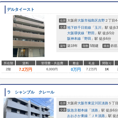
デルタイースト
大阪府
大阪市福島区
吉野
２丁目4-
住所
交通
地下鉄千日前線
「
玉川
」駅 徒歩
大阪環状線
「
野田
」駅 徒歩5分
阪神本線
「
野田
」駅 徒歩6分
築18年
5階建
鉄筋
築年
階数
構造
所在階
賃料
管理費・共益費
敷金
礼金
間取り
7.2
万円
0万円
2階
6,000円
7.2万円
1K
ラ シャンブル クレール
大阪府
大阪市東淀川区
淡路
５丁
住所
交通
阪急京都本線
「
淡路
」駅 徒歩6分
おおさか東線
「
ＪＲ淡路
」駅 徒