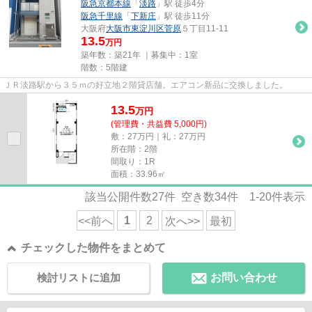
阪急京都本線
「
淡路
」駅 徒歩4分
阪急千里線
「
下新庄
」駅 徒歩11分
大阪府
大阪市東淀川区
菅原
５丁目11-11
13.5
万円
築年数：築21年 ｜募集中：
1室
階数：5階建
ＪＲ淡路駅から３５ｍの好立地２階貸店舗。エアコン新品に交換しました。
13.5
万
円
(管理費・共益費 5,000円)
敷：27万円｜礼：27万円
所在階：2階
間取り：1R
面積：33.96㎡
該当公開件数
27
件 空き数
34
件
1-20
件表示
1
2
<<前へ
次へ>>
最初
チェックした物件をまとめて
検討リストに追加
お問い合わせ