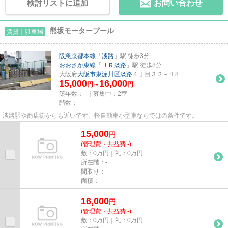
検討リストに追加
お問い合わせ
熊坂モータープール
賃貸｜駐車場
阪急京都本線
「
淡路
」駅 徒歩3分
おおさか東線
「
ＪＲ淡路
」駅 徒歩8分
大阪府
大阪市東淀川区
淡路
４丁目３２－１8
15,000
16,000
円～
円
築年数：- ｜募集中：
2室
階数：-
淡路駅や商店街からも近いです。軽自動車小型車ならではの条件です。
15,000
円
(管理費・共益費 -)
敷：0万円｜礼：0万円
所在階：-
間取り：-
面積：-
16,000
円
(管理費・共益費 -)
敷：0万円｜礼：0万円