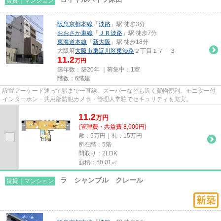
賃貸｜マンション
阪急京都本線
「
淡路
」駅 徒歩3分
おおさか東線
「
ＪＲ淡路
」駅 徒歩7分
東海道本線
「
新大阪
」駅 徒歩18分
大阪府
大阪市東淀川区
東淡路
２丁目１７－３
11.2
万円
築年数：築20年 ｜募集中：
1室
階数：6階建
設置アーケード通って駅まで一直線。スーパーなども近く買物便利。モニター付
インターホン・共用部防犯カメラ・管理人常駐でセキュリティも充実。
11.2
万
円
(管理費・共益費 8,000円)
敷：5万円｜礼：15万円
所在階：5階
間取り：2LDK
面積：60.01㎡
ラ シャンブル クレール
賃貸｜マンション