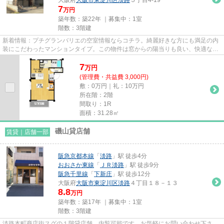
7
万円
築年数：築22年 ｜募集中：
1室
階数：3階建
新着情報：プチグランバリエの空室情報ならコチラ。綺麗好きな方にも満足の内
装にこだわったマンションタイプ。この物件は窓からの陽当りも良い、快適な環
境の整った物件です。この物...
7
万
円
(管理費・共益費 3,000円)
敷：0万円｜礼：10万円
所在階：2階
間取り：1R
面積：31.28㎡
磯山貸店舗
賃貸｜店舗一部
阪急京都本線
「
淡路
」駅 徒歩4分
おおさか東線
「
ＪＲ淡路
」駅 徒歩9分
阪急千里線
「
下新庄
」駅 徒歩12分
大阪府
大阪市東淀川区
淡路
４丁目１８－１３
8.8
万円
築年数：築17年 ｜募集中：
1室
階数：3階建
淡路本町商店街スグの１階貸店舗。内覧可能です。お気軽にお問い合わせ下さ