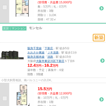
(管理費・共益費 15,000円)
敷：5万円｜礼：0万円
所在階：3階
間取り：1LDK
面積：47.32㎡
モンセル
賃貸｜マンション
阪急千里線
「
下新庄
」駅 徒歩5分
おおさか東線
「
ＪＲ淡路
」駅 徒歩11分
阪急京都本線
「
淡路
」駅 徒歩15分
大阪府
大阪市東淀川区
下新庄
５丁目6
12.4
16.2
万円～
万円
築年数：予定 ｜募集中：
6室
階数：3階建
小型犬飼育相談。南バルコニーの2LDK。
15.5
万
円
(管理費・共益費 12,000円)
敷：10万円｜礼：0万円
所在階：1階