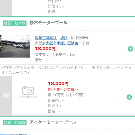
所在階：-
間取り：-
面積：-
桜木モータープール
賃貸｜駐車場
阪急京都本線
「
淡路
」駅 徒歩6分
大阪府
大阪市東淀川区
淡路
３丁目
18,000
円
築年数：- ｜募集中：
1室
階数：-
現在空いております。お気軽にお問い合わせ下さい。（車名をお教えいただきま
すとスムーズです。）
18,000
円
(管理費・共益費 -)
敷：0万円｜礼：0万円
所在階：-
間取り：-
面積：-
アイケーモータープール
賃貸｜駐車場