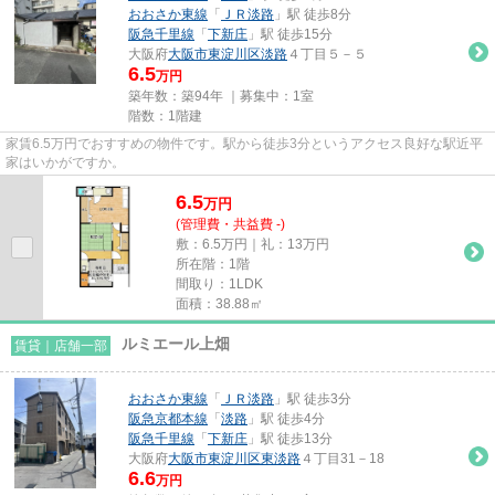
おおさか東線
「
ＪＲ淡路
」駅 徒歩8分
阪急千里線
「
下新庄
」駅 徒歩15分
大阪府
大阪市東淀川区
淡路
４丁目５－５
6.5
万円
築年数：築94年 ｜募集中：
1室
階数：1階建
家賃6.5万円でおすすめの物件です。駅から徒歩3分というアクセス良好な駅近平
家はいかがですか。
6.5
万
円
(管理費・共益費 -)
敷：6.5万円｜礼：13万円
所在階：1階
間取り：1LDK
面積：38.88㎡
ルミエール上畑
賃貸｜店舗一部
おおさか東線
「
ＪＲ淡路
」駅 徒歩3分
阪急京都本線
「
淡路
」駅 徒歩4分
阪急千里線
「
下新庄
」駅 徒歩13分
大阪府
大阪市東淀川区
東淡路
４丁目31－18
6.6
万円