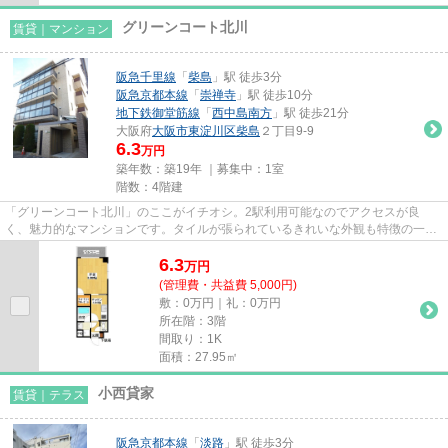
グリーンコート北川
賃貸｜マンション
阪急千里線
「
柴島
」駅 徒歩3分
阪急京都本線
「
崇禅寺
」駅 徒歩10分
地下鉄御堂筋線
「
西中島南方
」駅 徒歩21分
大阪府
大阪市東淀川区
柴島
２丁目9-9
6.3
万円
築年数：築19年 ｜募集中：
1室
階数：4階建
「グリーンコート北川」のここがイチオシ。2駅利用可能なのでアクセスが良
く、魅力的なマンションです。タイルが張られているきれいな外観も特徴の一つ
です。こちらの物件はエレベータ...
6.3
万
円
(管理費・共益費 5,000円)
敷：0万円｜礼：0万円
所在階：3階
間取り：1K
面積：27.95㎡
小西貸家
賃貸｜テラス
阪急京都本線
「
淡路
」駅 徒歩3分