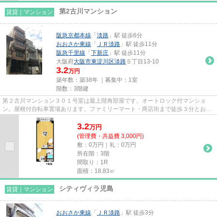
第2古川マンション
賃貸｜マンション
阪急京都本線
「
淡路
」駅 徒歩6分
おおさか東線
「
ＪＲ淡路
」駅 徒歩11分
阪急千里線
「
下新庄
」駅 徒歩11分
大阪府
大阪市東淀川区
淡路
５丁目13-10
3.2
万円
築年数：築38年 ｜募集中：
1室
階数：3階建
第２古川マンション３０１号室は最上階角部屋です。オートロック付マンショ
ン。屋根付自転車置場あります。ファミリーマート・商店街まで徒歩３分とお買
い物がとても便利です。保証会...
3.2
万
円
(管理費・共益費 3,000円)
敷：0万円｜礼：0万円
所在階：3階
間取り：1R
面積：18.83㎡
シティヴィラ児島
賃貸｜マンション
おおさか東線
「
ＪＲ淡路
」駅 徒歩3分