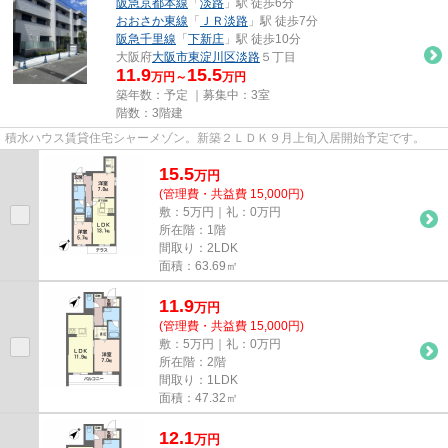
阪急京都本線
「
淡路
」駅 徒歩6分
おおさか東線
「
ＪＲ淡路
」駅 徒歩7分
阪急千里線
「
下新庄
」駅 徒歩10分
大阪府
大阪市東淀川区
淡路
５丁目
11.9
15.5
万円～
万円
築年数：予定 ｜募集中：
3室
階数：3階建
積水ハウス賃貸住宅シャーメゾン。新築２ＬＤＫ９月上旬入居開始予定です。
15.5
万
円
(管理費・共益費 15,000円)
敷：5万円｜礼：0万円
所在階：1階
間取り：2LDK
面積：63.69㎡
11.9
万
円
(管理費・共益費 15,000円)
敷：5万円｜礼：0万円
所在階：2階
間取り：1LDK
面積：47.32㎡
12.1
万
円