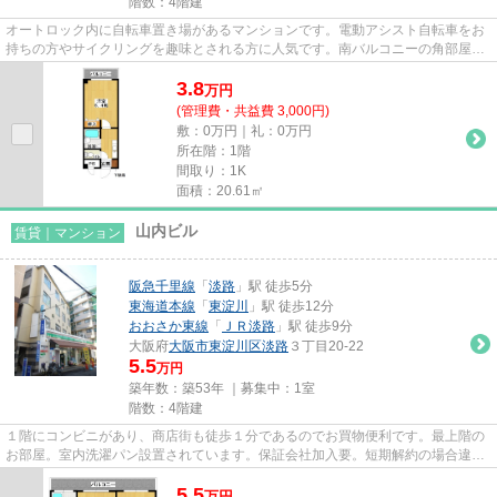
階数：4階建
オートロック内に自転車置き場があるマンションです。電動アシスト自転車をお
持ちの方やサイクリングを趣味とされる方に人気です。南バルコニーの角部屋の
お部屋です。室内に洗濯機が...
3.8
万
円
(管理費・共益費 3,000円)
敷：0万円｜礼：0万円
所在階：1階
間取り：1K
面積：20.61㎡
山内ビル
賃貸｜マンション
阪急千里線
「
淡路
」駅 徒歩5分
東海道本線
「
東淀川
」駅 徒歩12分
おおさか東線
「
ＪＲ淡路
」駅 徒歩9分
大阪府
大阪市東淀川区
淡路
３丁目20-22
5.5
万円
築年数：築53年 ｜募集中：
1室
階数：4階建
１階にコンビニがあり、商店街も徒歩１分であるのでお買物便利です。最上階の
お部屋。室内洗濯パン設置されています。保証会社加入要。短期解約の場合違約
金あり。
5.5
万
円