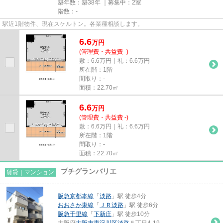
築年数：築38年 ｜募集中：
2室
階数：-
駅近1階物件、現在スケルトン。各業種相談します。
6.6
万
円
(管理費・共益費 -)
敷：6.6万円｜礼：6.6万円
所在階：1階
間取り：-
面積：22.70㎡
6.6
万
円
(管理費・共益費 -)
敷：6.6万円｜礼：6.6万円
所在階：1階
間取り：-
面積：22.70㎡
プチグランバリエ
賃貸｜マンション
阪急京都本線
「
淡路
」駅 徒歩4分
おおさか東線
「
ＪＲ淡路
」駅 徒歩6分
阪急千里線
「
下新庄
」駅 徒歩10分
大阪府
大阪市東淀川区
淡路
５丁目4-19