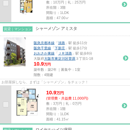
敷：10万円｜礼：25万円
所在階：3階
間取り：1LDK
面積：47.00㎡
シャーメゾン アミスタ
賃貸｜マンション
阪急京都本線
「
淡路
」駅 徒歩11分
阪急千里線
「
下新庄
」駅 徒歩17分
おおさか東線
「
ＪＲ淡路
」駅 徒歩8分
大阪府
大阪市東淀川区
菅原
３丁目1-18
10.9
万円
築年数：築2年 ｜募集中：
1室
階数：4階建
お部屋探しなら、まずは「シャーメゾン」をチェック！
10.9
万
円
(管理費・共益費 11,000円)
敷：3万円｜礼：0万円
所在階：1階
間取り：1LDK
面積：41.15㎡
ロイヤルハイツ床田