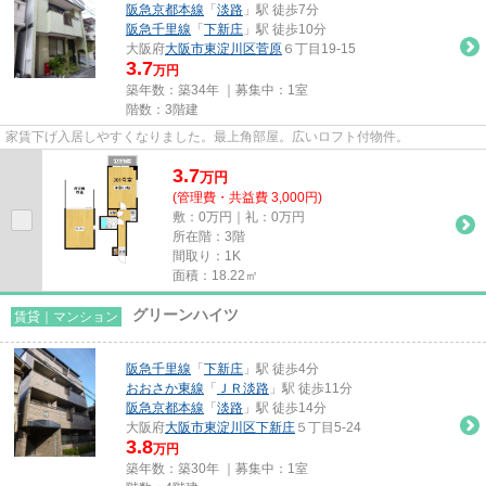
阪急京都本線
「
淡路
」駅 徒歩7分
阪急千里線
「
下新庄
」駅 徒歩10分
大阪府
大阪市東淀川区
菅原
６丁目19-15
3.7
万円
築年数：築34年 ｜募集中：
1室
階数：3階建
家賃下げ入居しやすくなりました。最上角部屋。広いロフト付物件。
3.7
万
円
(管理費・共益費 3,000円)
敷：0万円｜礼：0万円
所在階：3階
間取り：1K
面積：18.22㎡
グリーンハイツ
賃貸｜マンション
阪急千里線
「
下新庄
」駅 徒歩4分
おおさか東線
「
ＪＲ淡路
」駅 徒歩11分
阪急京都本線
「
淡路
」駅 徒歩14分
大阪府
大阪市東淀川区
下新庄
５丁目5-24
3.8
万円
築年数：築30年 ｜募集中：
1室