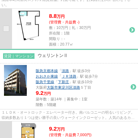
い。
8.8
万
円
(管理費・共益費 -)
敷：10万円｜礼：30万円
所在階：1階
間取り：-
面積：20.77㎡
ウェリントンⅡ
賃貸｜マンション
阪急京都本線
「
淡路
」駅 徒歩3分
おおさか東線
「
ＪＲ淡路
」駅 徒歩7分
阪急千里線
「
下新庄
」駅 徒歩10分
大阪府
大阪市東淀川区
淡路
５丁目
9.2
万円
築年数：築14年 ｜募集中：
1室
階数：5階建
１ＬＤＫ・オートロック・エレベーター付き。南バルコニーの明るいリビング。
収納多数あり１つは使い勝手の良いウォークインクローゼット。人気のあるカウ
ンター付システムキッチン。...
9.2
万
円
(管理費・共益費 7,000円)