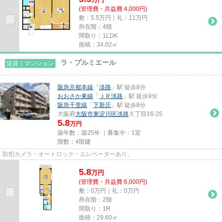
(管理費・共益費 4,000円)
敷：5.5万円｜礼：11万円
所在階：4階
間取り：1LDK
面積：34.02㎡
ラ・プルミエール
賃貸｜マンション
阪急京都本線
「
淡路
」駅 徒歩8分
おおさか東線
「
ＪＲ淡路
」駅 徒歩9分
阪急千里線
「
下新庄
」駅 徒歩8分
大阪府
大阪市東淀川区
淡路
５丁目16-25
5.8
万円
築年数：築25年 ｜募集中：
1室
階数：4階建
防犯カメラ・オートロック・エレベーターあり。
5.8
万
円
(管理費・共益費 6,000円)
敷：0万円｜礼：0万円
所在階：2階
間取り：1R
面積：29.60㎡