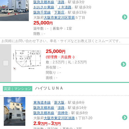
阪急京都本線
「
淡路
」駅 徒歩3分
おおさか東線
「
ＪＲ淡路
」駅 徒歩3分
阪急千里線
「
下新庄
」駅 徒歩13分
大阪府
大阪市東淀川区
菅原
５丁目
25,000
円
築年数：- ｜募集中：
1室
階数：-
お気軽にお問い合わせ下さい。車名・サイズなどお教え頂くとスムーズです。
25,000
円
(管理費・共益費 -)
敷：2.5万円｜礼：2.5万円
所在階：-
間取り：-
面積：-
ハイツＬＵＮＡ
賃貸｜マンション
東海道本線
「
新大阪
」駅 徒歩8分
阪急京都本線
「
淡路
」駅 徒歩14分
阪急京都本線
「
崇禅寺
」駅 徒歩8分
大阪府
大阪市東淀川区
淡路
１丁目7-20
2.9
3
万円～
万円
築年数：築32年 ｜募集中：
3室