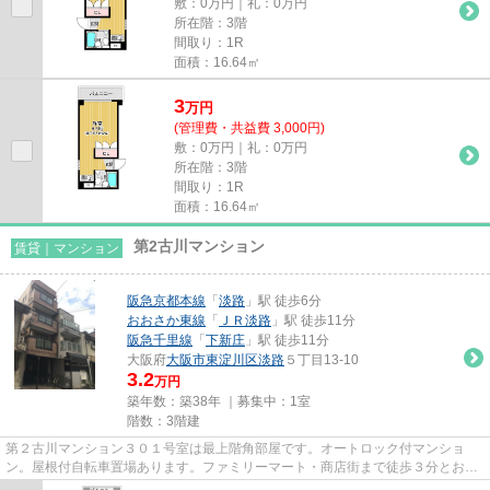
敷：0万円｜礼：0万円
所在階：3階
間取り：1R
面積：16.64㎡
3
万
円
(管理費・共益費 3,000円)
敷：0万円｜礼：0万円
所在階：3階
間取り：1R
面積：16.64㎡
第2古川マンション
賃貸｜マンション
阪急京都本線
「
淡路
」駅 徒歩6分
おおさか東線
「
ＪＲ淡路
」駅 徒歩11分
阪急千里線
「
下新庄
」駅 徒歩11分
大阪府
大阪市東淀川区
淡路
５丁目13-10
3.2
万円
築年数：築38年 ｜募集中：
1室
階数：3階建
第２古川マンション３０１号室は最上階角部屋です。オートロック付マンショ
ン。屋根付自転車置場あります。ファミリーマート・商店街まで徒歩３分とお買
い物がとても便利です。保証会...