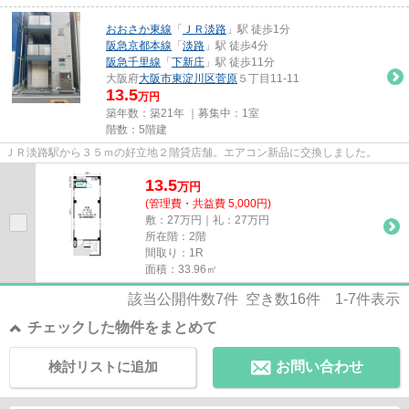
おおさか東線
「
ＪＲ淡路
」駅 徒歩1分
阪急京都本線
「
淡路
」駅 徒歩4分
阪急千里線
「
下新庄
」駅 徒歩11分
大阪府
大阪市東淀川区
菅原
５丁目11-11
13.5
万円
築年数：築21年 ｜募集中：
1室
階数：5階建
ＪＲ淡路駅から３５ｍの好立地２階貸店舗。エアコン新品に交換しました。
13.5
万
円
(管理費・共益費 5,000円)
敷：27万円｜礼：27万円
所在階：2階
間取り：1R
面積：33.96㎡
該当公開件数
7
件 空き数
16
件
1-7
件表示
チェックした物件をまとめて
検討リストに追加
お問い合わせ