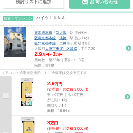
検討リストに追加
お問い合わせ
ハイツＬＵＮＡ
賃貸｜マンション
東海道本線
「
新大阪
」駅 徒歩8分
阪急京都本線
「
淡路
」駅 徒歩14分
阪急京都本線
「
崇禅寺
」駅 徒歩8分
大阪府
大阪市東淀川区
淡路
１丁目7-20
2.9
3
万円～
万円
築年数：築32年 ｜募集中：
3室
階数：3階建
エアコン・給湯器交換済。ミニ冷蔵庫は交換予定です。
2.9
万
円
(管理費・共益費 3,000円)
敷：0万円｜礼：0万円
所在階：1階
間取り：1R
面積：16.64㎡
3
万
円
(管理費・共益費 3,000円)