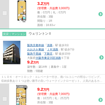
3.2
万
円
(管理費・共益費 3,000円)
敷：0万円｜礼：0万円
所在階：3階
間取り：1R
面積：18.83㎡
ウェリントンⅡ
賃貸｜マンション
阪急京都本線
「
淡路
」駅 徒歩3分
おおさか東線
「
ＪＲ淡路
」駅 徒歩7分
阪急千里線
「
下新庄
」駅 徒歩10分
大阪府
大阪市東淀川区
淡路
５丁目
9.2
万円
築年数：築14年 ｜募集中：
1室
階数：5階建
１ＬＤＫ・オートロック・エレベーター付き。南バルコニーの明るいリビング。
収納多数あり１つは使い勝手の良いウォークインクローゼット。人気のあるカウ
ンター付システムキッチン。...
9.2
万
円
(管理費・共益費 7,000円)
敷：10万円｜礼：25万円
所在階：3階