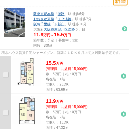
阪急京都本線
「
淡路
」駅 徒歩6分
おおさか東線
「
ＪＲ淡路
」駅 徒歩7分
阪急千里線
「
下新庄
」駅 徒歩10分
大阪府
大阪市東淀川区
淡路
５丁目
11.9
15.5
万円～
万円
築年数：予定 ｜募集中：
3室
階数：3階建
積水ハウス賃貸住宅シャーメゾン。新築２ＬＤＫ９月上旬入居開始予定です。
15.5
万
円
(管理費・共益費 15,000円)
敷：5万円｜礼：0万円
所在階：1階
間取り：2LDK
面積：63.69㎡
11.9
万
円
(管理費・共益費 15,000円)
敷：5万円｜礼：0万円
所在階：2階
間取り：1LDK
面積：47.32㎡