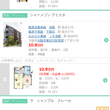
間取り：1LDK
面積：47.00㎡
シャーメゾン アミスタ
賃貸｜マンション
阪急京都本線
「
淡路
」駅 徒歩11分
阪急千里線
「
下新庄
」駅 徒歩17分
おおさか東線
「
ＪＲ淡路
」駅 徒歩8分
大阪府
大阪市東淀川区
菅原
３丁目1-18
10.9
万円
築年数：築2年 ｜募集中：
1室
階数：4階建
お部屋探しなら、まずは「シャーメゾン」をチェック！
10.9
万
円
(管理費・共益費 11,000円)
敷：3万円｜礼：0万円
所在階：1階
間取り：1LDK
面積：41.15㎡
ラ シャンブル クレール
賃貸｜マンション