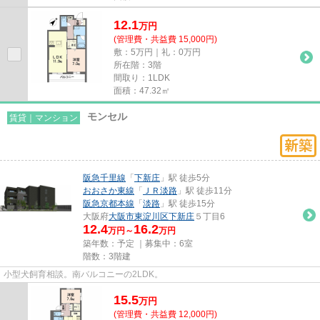
12.1
万
円
(管理費・共益費 15,000円)
敷：5万円｜礼：0万円
所在階：3階
間取り：1LDK
面積：47.32㎡
モンセル
賃貸｜マンション
阪急千里線
「
下新庄
」駅 徒歩5分
おおさか東線
「
ＪＲ淡路
」駅 徒歩11分
阪急京都本線
「
淡路
」駅 徒歩15分
大阪府
大阪市東淀川区
下新庄
５丁目6
12.4
16.2
万円～
万円
築年数：予定 ｜募集中：
6室
階数：3階建
小型犬飼育相談。南バルコニーの2LDK。
15.5
万
円
(管理費・共益費 12,000円)