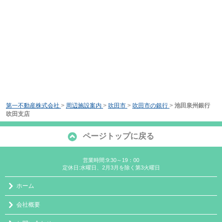
第一不動産株式会社
>
周辺施設案内
>
吹田市
>
吹田市の銀行
>
池田泉州銀行
吹田支店
ページトップに戻る
営業時間:9:30～19：00
定休日:水曜日、2月3月を除く第3火曜日
ホーム
会社概要