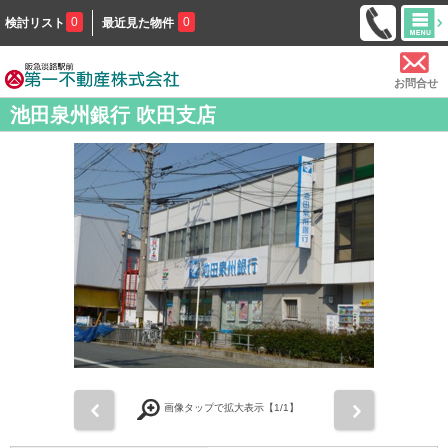
0
0
検討リスト
最近見た物件
お問合せ
池田泉州銀行 吹田支店
前
次
画像タップで拡大表示【
1
/1】