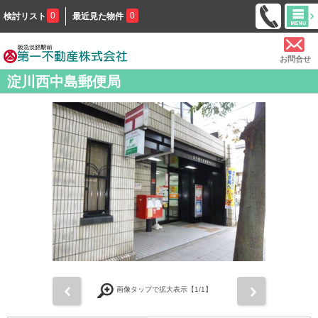
0
0
検討リスト
最近見た物件
お問合せ
淀川西中島郵便局
前
次
画像タップで拡大表示【
1
/1】