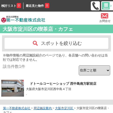
0
0
検討リスト
最近見た物件
お問合せ
大阪市淀川区の喫茶店・カフェ
スポットを絞り込む
※物件情報の周辺施設紹介のページであり、各店舗への問い合わせは当
社では対応できません。
該当件数
1
件
ドトールコーヒーショップ 西中島南方駅前店
大阪府大阪市淀川区西中島４丁目
-
第一不動産株式会社
>
周辺施設案内
>
大阪市淀川区
>
大阪市淀川区の喫茶店・
カフェ