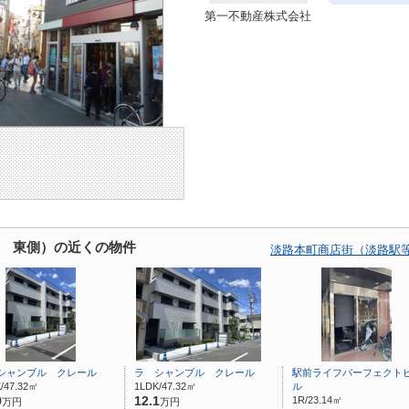
第一不動産株式会社
 東側）の近くの物件
淡路本町商店街（淡路駅
シャンブル クレール
ラ シャンブル クレール
駅前ライフパーフェクト
/47.32㎡
1LDK/47.32㎡
ル
9
12.1
1R/23.14㎡
万円
万円