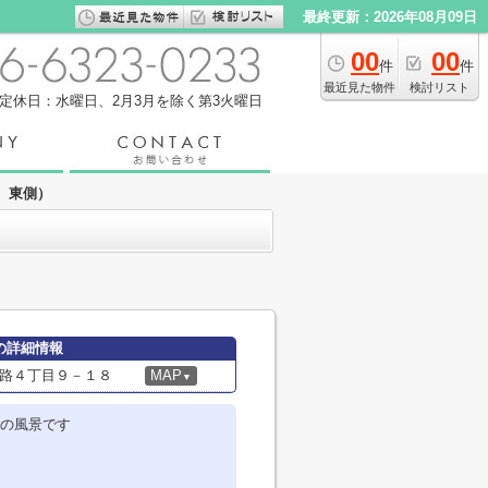
最終更新：2026年08月09日
00
00
件
件
最近見た物件
検討リスト
定休日：水曜日、2月3月を除く第3火曜日
 東側）
の詳細情報
路４丁目９－１８
MAP
▼
の風景です