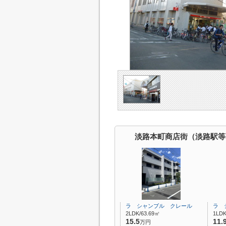
淡路本町商店街（淡路駅等
ラ シャンブル クレール
ラ 
2LDK/63.69㎡
1LDK
15.5
11.
万円