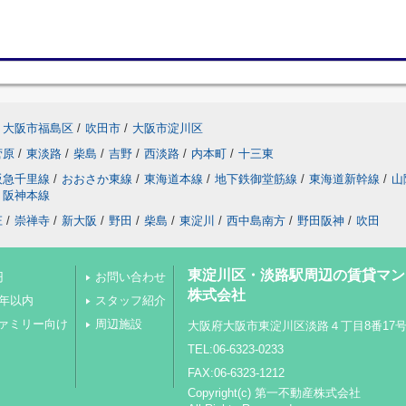
大阪市福島区
/
吹田市
/
大阪市淀川区
菅原
/
東淡路
/
柴島
/
吉野
/
西淡路
/
内本町
/
十三東
阪急千里線
/
おおさか東線
/
東海道本線
/
地下鉄御堂筋線
/
東海道新幹線
/
山
阪神本線
庄
/
崇禅寺
/
新大阪
/
野田
/
柴島
/
東淀川
/
西中島南方
/
野田阪神
/
吹田
東淀川区・淡路駅周辺の賃貸マン
円
お問い合わせ
株式会社
0年以内
スタッフ紹介
ァミリー向け
周辺施設
大阪府大阪市東淀川区淡路４丁目8番17
TEL:06-6323-0233
FAX:06-6323-1212
Copyright(c) 第一不動産株式会社