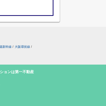
陽新幹線
/
大阪環状線
/
ションは第一不動産
号