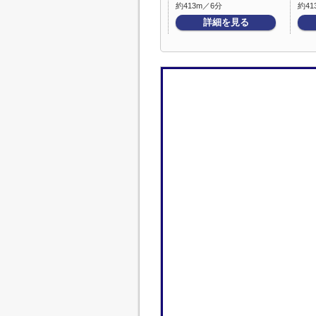
約413m／6分
約41
詳細を見る