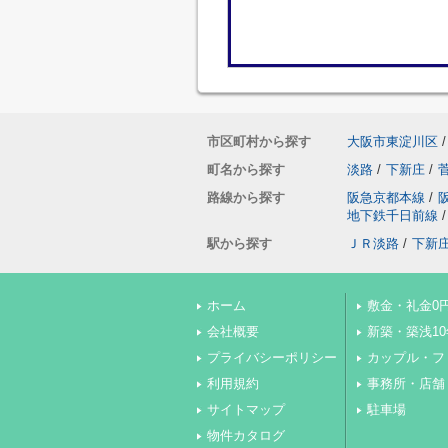
市区町村から探す
大阪市東淀川区
/
町名から探す
淡路
/
下新庄
/
路線から探す
阪急京都本線
/
地下鉄千日前線
/
駅から探す
ＪＲ淡路
/
下新
ホーム
敷金・礼金0
会社概要
新築・築浅1
プライバシーポリシー
カップル・フ
利用規約
事務所・店舗
サイトマップ
駐車場
物件カタログ