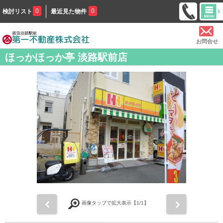
0
0
検討リスト
最近見た物件
お問合せ
ほっかほっか亭 淡路駅前店
前
次
画像タップで拡大表示【
1
/1】