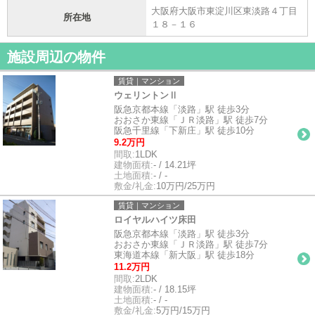
大阪府大阪市東淀川区東淡路４丁目
所在地
１８－１６
施設周辺の物件
賃貸｜マンション
ウェリントンⅡ
阪急京都本線「淡路」駅 徒歩3分
おおさか東線「ＪＲ淡路」駅 徒歩7分
阪急千里線「下新庄」駅 徒歩10分
9.2万円
間取:
1LDK
建物面積:
- / 14.21坪
土地面積:
- / -
敷金/礼金:
10万円/25万円
賃貸｜マンション
ロイヤルハイツ床田
阪急京都本線「淡路」駅 徒歩3分
おおさか東線「ＪＲ淡路」駅 徒歩7分
東海道本線「新大阪」駅 徒歩18分
11.2万円
間取:
2LDK
建物面積:
- / 18.15坪
土地面積:
- / -
敷金/礼金:
5万円/15万円