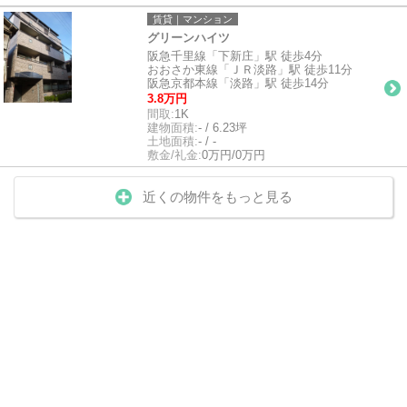
賃貸｜マンション
グリーンハイツ
阪急千里線「下新庄」駅 徒歩4分
おおさか東線「ＪＲ淡路」駅 徒歩11分
阪急京都本線「淡路」駅 徒歩14分
3.8万円
間取:
1K
建物面積:
- / 6.23坪
土地面積:
- / -
敷金/礼金:
0万円/0万円
近くの物件をもっと見る