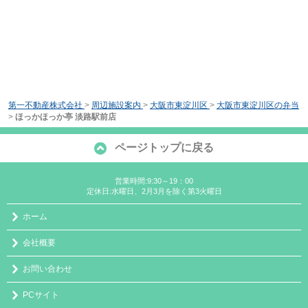
第一不動産株式会社
>
周辺施設案内
>
大阪市東淀川区
>
大阪市東淀川区の弁当
>
ほっかほっか亭 淡路駅前店
ページトップに戻る
営業時間:9:30～19：00
定休日:水曜日、2月3月を除く第3火曜日
ホーム
会社概要
お問い合わせ
PCサイト