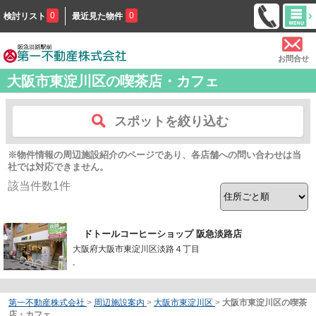
0
0
検討リスト
最近見た物件
お問合せ
大阪市東淀川区の喫茶店・カフェ
スポットを絞り込む
※物件情報の周辺施設紹介のページであり、各店舗への問い合わせは当
社では対応できません。
該当件数
1
件
ドトールコーヒーショップ 阪急淡路店
大阪府大阪市東淀川区淡路４丁目
-
第一不動産株式会社
>
周辺施設案内
>
大阪市東淀川区
>
大阪市東淀川区の喫茶
店・カフェ