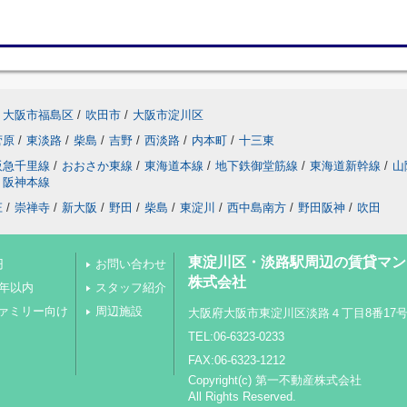
大阪市福島区
/
吹田市
/
大阪市淀川区
菅原
/
東淡路
/
柴島
/
吉野
/
西淡路
/
内本町
/
十三東
阪急千里線
/
おおさか東線
/
東海道本線
/
地下鉄御堂筋線
/
東海道新幹線
/
山
阪神本線
庄
/
崇禅寺
/
新大阪
/
野田
/
柴島
/
東淀川
/
西中島南方
/
野田阪神
/
吹田
東淀川区・淡路駅周辺の賃貸マン
円
お問い合わせ
株式会社
0年以内
スタッフ紹介
ァミリー向け
周辺施設
大阪府大阪市東淀川区淡路４丁目8番17
TEL:06-6323-0233
FAX:06-6323-1212
Copyright(c) 第一不動産株式会社
All Rights Reserved.