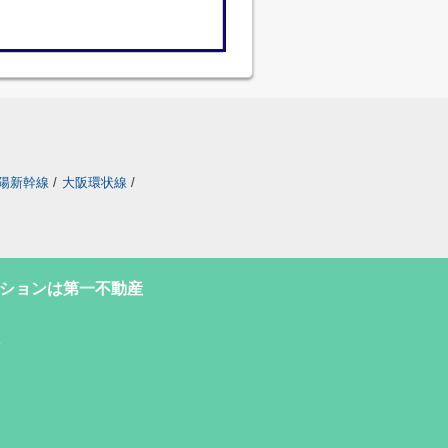
陽新幹線
/
大阪環状線
/
ションは第一不動産
号