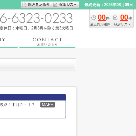
最終更新：2026年08月09日
00
00
件
件
最近見た物件
検討リスト
定休日：水曜日、2月3月を除く第3火曜日
淡路４丁目２－１７
MAP
▼