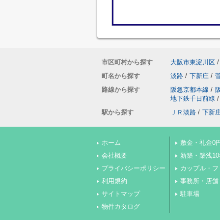
市区町村から探す
大阪市東淀川区
/
町名から探す
淡路
/
下新庄
/
路線から探す
阪急京都本線
/
地下鉄千日前線
/
駅から探す
ＪＲ淡路
/
下新
ホーム
敷金・礼金0
会社概要
新築・築浅1
プライバシーポリシー
カップル・フ
利用規約
事務所・店舗
サイトマップ
駐車場
物件カタログ