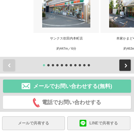
サンクス吹田内本町店
本家かまど
約447m／6分
約463
前
メールでお問い合わせする(無料)
電話でお問い合わせする
メールで共有する
LINEで共有する