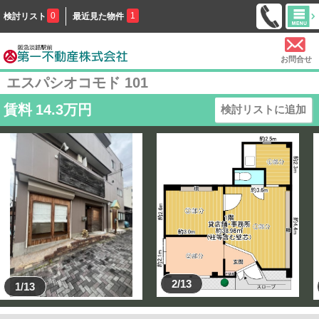
0
1
検討リスト
最近見た物件
お問合せ
エスパシオコモド 101
賃料
14.3
万円
検討リストに追加
2/13
1/13