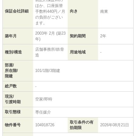
ほか、口座振替
保証会社詳細
向き
手数料440円／月
南東
の負担がござい
ます。
2003年 2月 (築23
築年月
契約期間
2年
年)
店舗事務所/鉄骨
種別/構造
用途地域
-
造
部屋/
所在階/
101/1階/3階建
階建
総戸数
-
現況/
空家/即時
引渡時期
取引態様
専任媒介
取引条件の有
物件番号
104918726
2026年08月21日
効期限