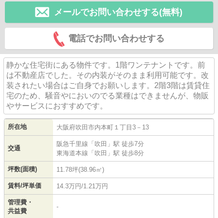
メールでお問い合わせする(無料)
電話でお問い合わせする
静かな住宅街にある物件です。1階ワンテナントです。前
は不動産店でした。その内装がそのまま利用可能です。改
装されたい場合はご自身でお願いします。2階3階は賃貸住
宅のため、騒音やにおいのでる業種はできませんが、物販
やサービスにおすすめです。
所在地
大阪府
吹田市
内本町
１丁目3－13
阪急千里線
「
吹田
」駅 徒歩7分
交通
東海道本線
「
吹田
」駅 徒歩8分
坪数(面積)
11.78坪(38.96㎡)
賃料/坪単価
14.3万円/1.21万円
管理費・
-
共益費