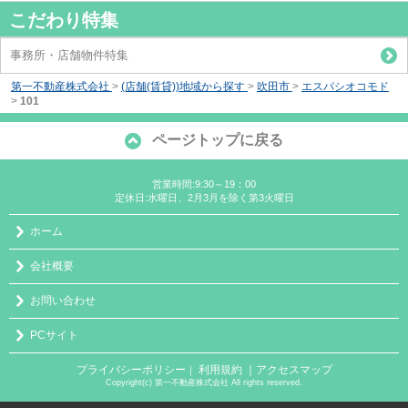
こだわり特集
事務所・店舗物件特集
第一不動産株式会社
>
(店舗(賃貸))地域から探す
>
吹田市
>
エスパシオコモド
>
101
ページトップに戻る
営業時間:9:30～19：00
定休日:水曜日、2月3月を除く第3火曜日
ホーム
会社概要
お問い合わせ
PCサイト
プライバシーポリシー
利用規約
｜アクセスマップ
｜
Copyright(c) 第一不動産株式会社 All rights reserved.