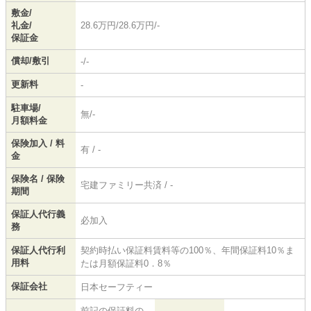
敷金/
礼金/
28.6万円/28.6万円/-
保証金
償却/敷引
-/-
更新料
-
駐車場/
無/-
月額料金
保険加入 / 料
有 / -
金
保険名 / 保険
宅建ファミリー共済 / -
期間
保証人代行義
必加入
務
保証人代行利
契約時払い保証料賃料等の100％、年間保証料10％ま
用料
たは月額保証料0．8％
保証会社
日本セーフティー
前記の保証料の