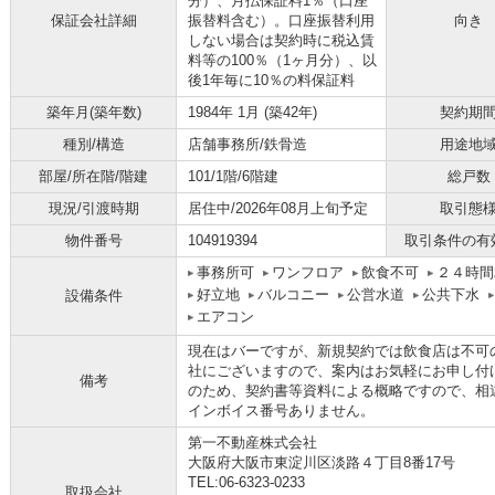
分）、月払保証料1％（口座
保証会社詳細
振替料含む）。口座振替利用
向き
しない場合は契約時に税込賃
料等の100％（1ヶ月分）、以
後1年毎に10％の料保証料
築年月(築年数)
1984年 1月 (築42年)
契約期
種別/構造
店舗事務所/鉄骨造
用途地
部屋/所在階/階建
101/1階/6階建
総戸数
現況/引渡時期
居住中/2026年08月上旬予定
取引態
物件番号
104919394
取引条件の有
事務所可
ワンフロア
飲食不可
２４時間
好立地
バルコニー
公営水道
公共下水
設備条件
エアコン
現在はバーですが、新規契約では飲食店は不可
社にございますので、案内はお気軽にお申し付
備考
のため、契約書等資料による概略ですので、相
インボイス番号ありません。
第一不動産株式会社
大阪府大阪市東淀川区淡路４丁目8番17号
TEL:06-6323-0233
取扱会社