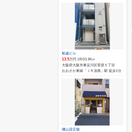
船越ビル
13.5
万円 1R/33.96㎡
大阪府大阪市東淀川区菅原５丁目
おおさか東線「ＪＲ淡路」駅 徒歩1分
磯山貸店舗