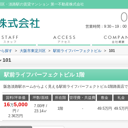
川区・淡路駅の賃貸マンション 第一不動産株式会社
営業時間：9:30～19：00
域から探す
>
大阪市東淀川区
>
駅前ライフパーフェクトビル
>
101
101
駅前ライフパーフェクトビル 1階
阪急淡路駅ホームからよく見える駅前ライフパーフェクトビル1階路面店
賃料/坪単価
坪数/面積
所在階
管理費・共益費
敷金
礼金
16
5,000
万
7.00坪 /
1階
-
49.5万円
49.5万
円
/
23.14㎡
2.36万円