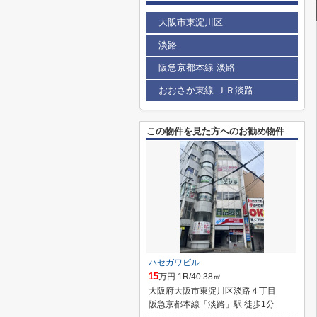
大阪市東淀川区
淡路
阪急京都本線 淡路
おおさか東線 ＪＲ淡路
この物件を見た方へのお勧め物件
ハセガワビル
15
万円 1R/40.38㎡
大阪府大阪市東淀川区淡路４丁目
阪急京都本線「淡路」駅 徒歩1分