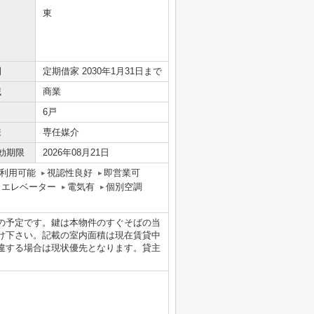
東
間
定期借家 2030年1月31日まで
域
商業
6戸
様
専任媒介
効期限
2026年08月21日
利用可能
視認性良好
即営業可
エレベーター
電気有
個別空調
の予定です。鍵は本物件のすぐそばの当
け下さい。記載の室内面積は現在賃貸中
違する場合は現状優先となります。貸主