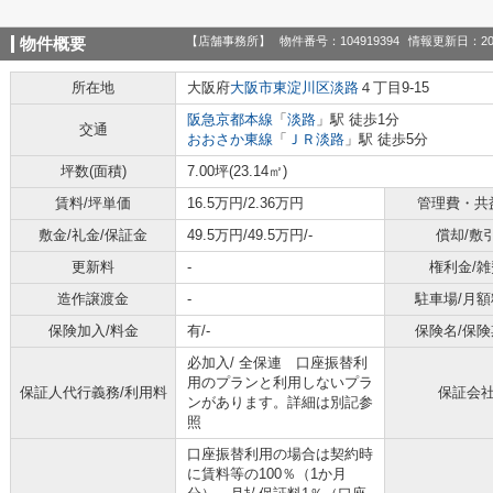
【店舗事務所】
物件番号：104919394
情報更新日：20
物件概要
所在地
大阪府
大阪市東淀川区
淡路
４丁目9-15
阪急京都本線
「
淡路
」駅 徒歩1分
交通
おおさか東線
「
ＪＲ淡路
」駅 徒歩5分
坪数(面積)
7.00坪(23.14㎡)
賃料/坪単価
16.5万円/2.36万円
管理費・共
敷金/礼金/保証金
49.5万円/49.5万円/-
償却/敷
更新料
-
権利金/雑
造作譲渡金
-
駐車場/月額
保険加入/料金
有/-
保険名/保険
必加入/
全保連 口座振替利
用のプランと利用しないプラ
保証人代行義務/利用料
保証会
ンがあります。詳細は別記参
照
口座振替利用の場合は契約時
に賃料等の100％（1か月