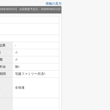
情報の見方
26年08月07日
次回更新予定日：2026年08月21日
益費
-
引
-/-
費
-/-
料金
無/-
期間
宅建ファミリー共済/-
社
全保連