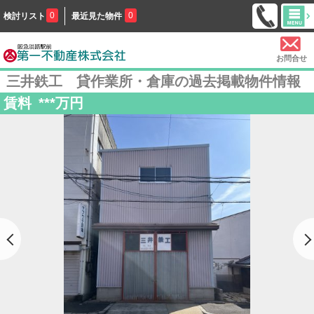
0
0
検討リスト
最近見た物件
お問合せ
三井鉄工 貸作業所・倉庫の過去掲載物件情報
賃料
***
万円