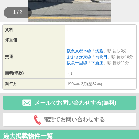
1 / 2
賃料
-
坪単価
-
阪急京都本線
「
淡路
」駅 徒歩9分
交通
おおさか東線
「
南吹田
」駅 徒歩10分
阪急千里線
「
下新庄
」駅 徒歩11分
面積(坪数)
-(-)
築年月
1994年 3月(築32年)
メールでお問い合わせする(無料)
電話でお問い合わせする
過去掲載物件一覧