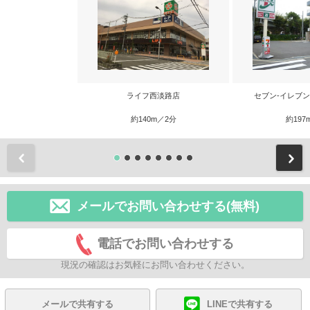
ライフ西淡路店
セブン-イレブ
約140m／2分
約197
前
メールでお問い合わせする(無料)
電話でお問い合わせする
現況の確認はお気軽にお問い合わせください。
メールで共有する
LINEで共有する