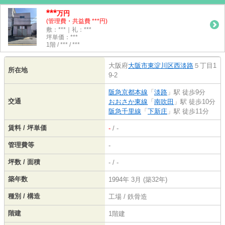
***
万円
(管理費・共益費 ***円)
敷：***｜礼：***
坪単価：***
1階 / *** / ***
大阪府
大阪市東淀川区
西淡路
５丁目1
所在地
9-2
阪急京都本線
「
淡路
」駅 徒歩9分
交通
おおさか東線
「
南吹田
」駅 徒歩10分
阪急千里線
「
下新庄
」駅 徒歩11分
賃料 / 坪単価
-
/ -
管理費等
-
坪数 / 面積
- / -
築年数
1994年 3月 (築32年)
種別 / 構造
工場 / 鉄骨造
階建
1階建