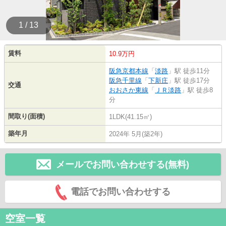
1 / 13
賃料
10.9万円
阪急京都本線
「
淡路
」駅 徒歩11分
阪急千里線
「
下新庄
」駅 徒歩17分
交通
おおさか東線
「
ＪＲ淡路
」駅 徒歩8
分
間取り(面積)
1LDK(41.15㎡)
築年月
2024年 5月(築2年)
メールでお問い合わせする(無料)
電話でお問い合わせする
空室一覧