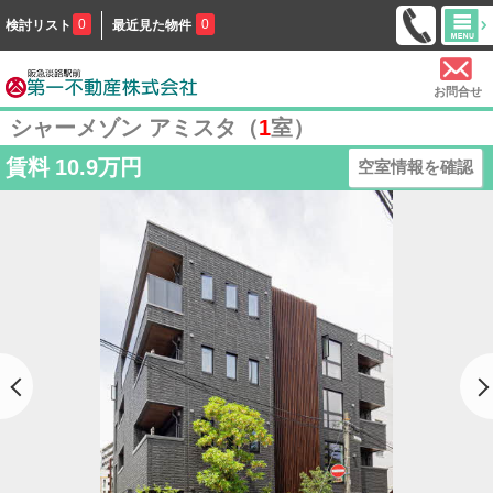
0
0
検討リスト
最近見た物件
お問合せ
シャーメゾン アミスタ（
1
室）
賃料
10.9万円
空室情報を確認