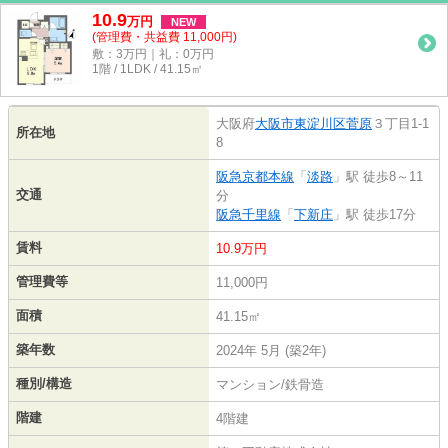
10.9
万
円
NEW
(管理費・共益費 11,000円)
敷：3万円｜礼：0万円
1階 / 1LDK / 41.15㎡
大阪府
大阪市東淀川区
菅原
３丁目1-1
所在地
8
阪急京都本線
「
淡路
」駅 徒歩8～11
交通
分
阪急千里線
「
下新庄
」駅 徒歩17分
賃料
10.9万円
管理費等
11,000円
面積
41.15㎡
築年数
2024年 5月 (築2年)
種別/構造
マンション/鉄骨造
階建
4階建