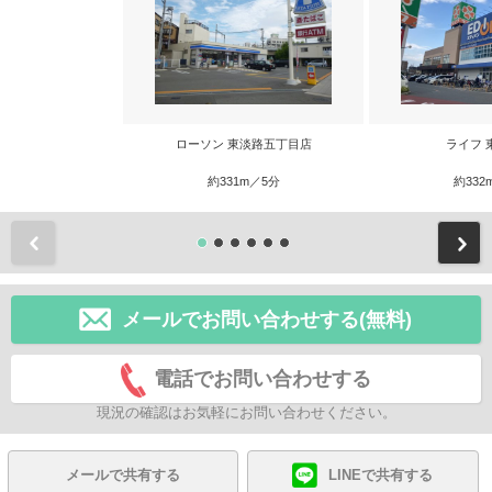
ローソン 東淡路五丁目店
ライフ 
約331m／5分
約332
前
メールでお問い合わせする(無料)
電話でお問い合わせする
現況の確認はお気軽にお問い合わせください。
メールで共有する
LINEで共有する