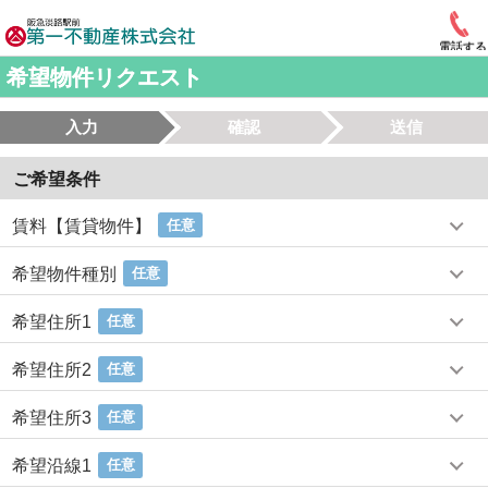
電話する
希望物件リクエスト
入力
確認
送信
ご希望条件
賃料【賃貸物件】
任意
希望物件種別
任意
希望住所1
任意
希望住所2
任意
希望住所3
任意
希望沿線1
任意