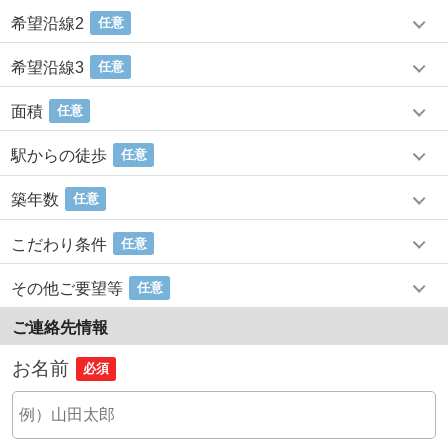
希望沿線2
任意
希望沿線3
任意
面積
任意
駅からの徒歩
任意
築年数
任意
こだわり条件
任意
その他ご要望等
任意
ご連絡先情報
お名前
必須