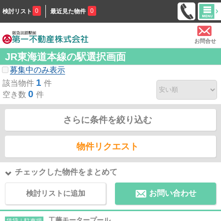
0
0
検討リスト
最近見た物件
お問合せ
JR東海道本線の駅選択画面
募集中のみ表示
1
該当物件
件
0
空き数
件
さらに条件を絞り込む
物件リクエスト
チェックした物件をまとめて
検討リストに追加
お問い合わせ
工藤モータープール
賃貸｜駐車場