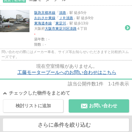
阪急京都本線
「
淡路
」駅 徒歩5分
おおさか東線
「
ＪＲ淡路
」駅 徒歩9分
東海道本線
「
東淀川
」駅 徒歩13分
大阪府
大阪市東淀川区
淡路
４丁目
-
築年数：-
階数：-
問い合わせの際にはメーカー車名、サイズ等お知らせいただきますと比較的スム
ーズです。
現在空室情報がありません。
工藤モータープールへのお問い合わせはこちら
該当公開件数
1
件
1-1
件表示
チェックした物件をまとめて
検討リストに追加
お問い合わせ
さらに条件を絞り込む