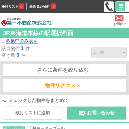
0
0
検討リスト
最近見た物件
お問合せ
JR東海道本線の駅選択画面
募集中のみ表示
1
該当物件
件
0
空き数
件
さらに条件を絞り込む
物件リクエスト
チェックした物件をまとめて
検討リストに追加
お問い合わせ
工藤モータープール
賃貸｜駐車場