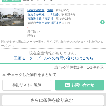
阪急京都本線
「
淡路
」駅 徒歩5分
おおさか東線
「
ＪＲ淡路
」駅 徒歩9分
東海道本線
「
東淀川
」駅 徒歩13分
大阪府
大阪市東淀川区
淡路
４丁目
-
築年数：-
階数：-
問い合わせの際にはメーカー車名、サイズ等お知らせいただきますと比較的スム
ーズです。
現在空室情報がありません。
工藤モータープールへのお問い合わせはこちら
該当公開件数
1
件
1-1
件表示
チェックした物件をまとめて
検討リストに追加
お問い合わせ
さらに条件を絞り込む