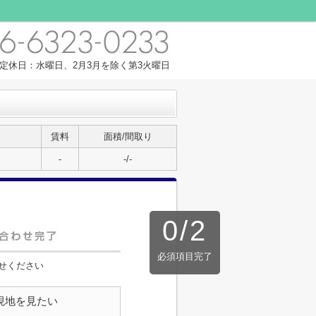
00 定休日：水曜日、2月3月を除く第3火曜日
賃料
面積/間取り
-
-/-
0
/
2
必須項目完了
せください
現地を見たい