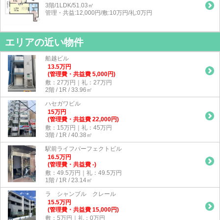
3階/1LDK/51.03㎡
管理・共益:12,000円/敷:10万円/礼:0万円
エリアの近い物件
船越ビル
13.5
万
円
(管理費・共益費 5,000円)
敷：27万円｜礼：27万円
2階 / 1R / 33.96㎡
ハセガワビル
15
万
円
(管理費・共益費 22,000円)
敷：15万円｜礼：45万円
3階 / 1R / 40.38㎡
駅前ライフパーフェクトビル
16.5
万
円
(管理費・共益費 -)
敷：49.5万円｜礼：49.5万円
1階 / 1R / 23.14㎡
ラ シャンブル クレール
15.5
万
円
(管理費・共益費 15,000円)
敷：5万円｜礼：0万円