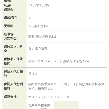
敷金/
礼金/
10万円/0万円/-
保証金
償却/敷引
-/-
更新料
1ヶ月(新賃料)
駐車場/
空有/16,500円 (税込)
月額料金
保険加入 / 料
有 / 15,200円
金
保険名 / 保険
積水ハウスシャーメゾン少額短期保険 / 2年
期間
保証人代行義
必加入
務
保証人代行利
契約時事務手数料３．３万円。保証料は月額賃料等お
用料
支払い相当額２％。
保証会社
オリコフォレントインシュア
契約時事務手数