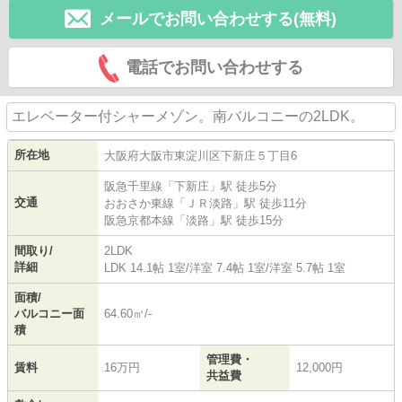
メールでお問い合わせする(無料)
電話でお問い合わせする
エレベーター付シャーメゾン。南バルコニーの2LDK。
所在地
大阪府
大阪市東淀川区
下新庄
５丁目6
阪急千里線
「
下新庄
」駅 徒歩5分
交通
おおさか東線
「
ＪＲ淡路
」駅 徒歩11分
阪急京都本線
「
淡路
」駅 徒歩15分
間取り/
2LDK
詳細
LDK 14.1帖 1室
/
洋室 7.4帖 1室
/
洋室 5.7帖 1室
面積/
バルコニー面
64.60㎡/-
積
管理費・
賃料
16万円
12,000円
共益費