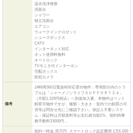
温水洗浄便座
洗面台
シャワー
独立洗面台
エアコン
ウォークインクロゼット
シューズボックス
CATV
インターネット対応
ネット使用料無料
オートロック
TVモニタ付インターホン
宅配ボックス
防犯カメラ
24時間365日緊急時対応受付物件：専用部分内のトラ
ブルは「シャーメゾンライフＳＵＰＰＯＲＴ２４」
（月額1,320円税込）へ別途加入要。本物件はペット
備考
飼育可物件ですが、種類・大きさ・室内での飼育の可
否等は問合せ先にご確認下さい。保証人不要システ
ム：保証料は月額賃料等お支払相当額2%、契約時事
務手数料33000円 。
契約一時金:35万円 スマートロック設定費用:1万6,500