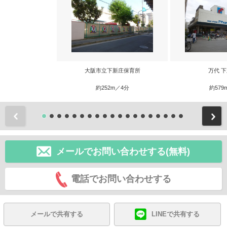
大阪市立下新庄保育所
万代 
約252m／4分
約579
前
メールでお問い合わせする(無料)
電話でお問い合わせする
メールで共有する
LINEで共有する