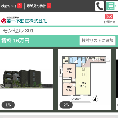
0
1
検討リスト
最近見た物件
お問合せ
モンセル 301
賃料
16
万円
検討リストに追加
1/6
2/6