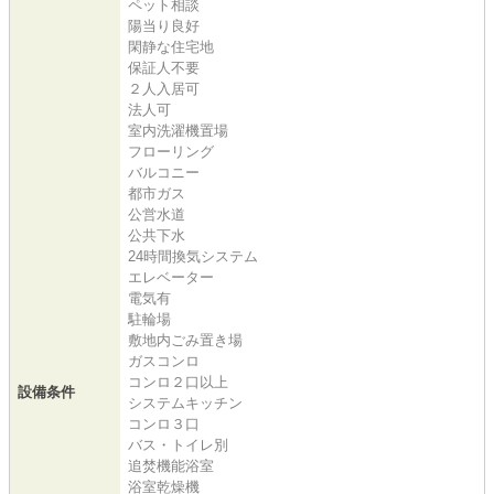
ペット相談
陽当り良好
閑静な住宅地
保証人不要
２人入居可
法人可
室内洗濯機置場
フローリング
バルコニー
都市ガス
公営水道
公共下水
24時間換気システム
エレベーター
電気有
駐輪場
敷地内ごみ置き場
ガスコンロ
コンロ２口以上
設備条件
システムキッチン
コンロ３口
バス・トイレ別
追焚機能浴室
浴室乾燥機