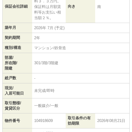
料３．３万円。
保証会社詳細
向き
保証料は月額賃
南
料等お支払い相
当額２％。
築年月
2026年 7月 (予定)
契約期間
2年
種別/構造
マンション/鉄骨造
部屋/
所在階/
301/3階/3階建
階建
総戸数
-
現況/
未完成/即時
入居可能日
取引態様/
一般媒介/一般
賃貸区分
取引条件の有
物件番号
104918609
2026年08月21日
効期限